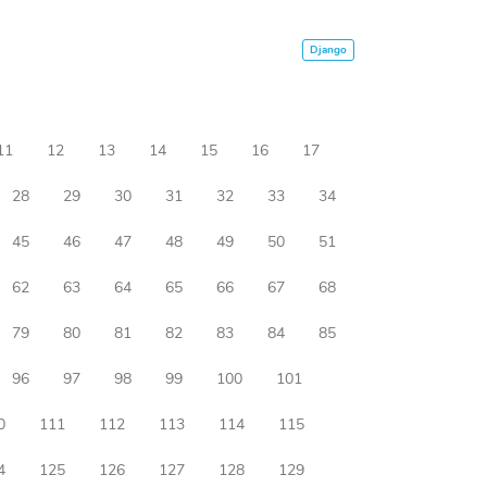
11
12
13
14
15
16
17
28
29
30
31
32
33
34
45
46
47
48
49
50
51
62
63
64
65
66
67
68
79
80
81
82
83
84
85
96
97
98
99
100
101
0
111
112
113
114
115
4
125
126
127
128
129