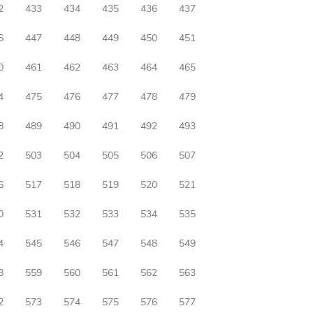
2
433
434
435
436
437
6
447
448
449
450
451
0
461
462
463
464
465
4
475
476
477
478
479
8
489
490
491
492
493
2
503
504
505
506
507
6
517
518
519
520
521
0
531
532
533
534
535
4
545
546
547
548
549
8
559
560
561
562
563
2
573
574
575
576
577