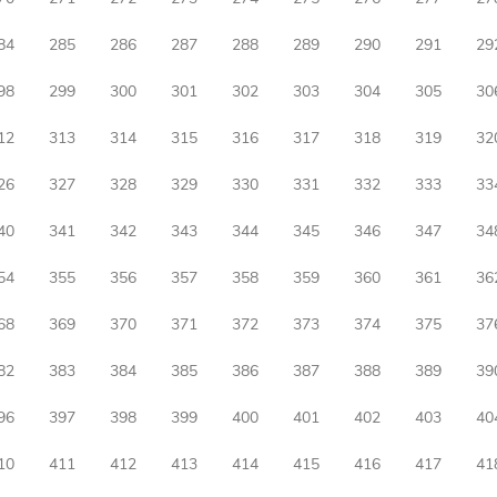
84
285
286
287
288
289
290
291
29
98
299
300
301
302
303
304
305
30
12
313
314
315
316
317
318
319
32
26
327
328
329
330
331
332
333
33
40
341
342
343
344
345
346
347
34
54
355
356
357
358
359
360
361
36
68
369
370
371
372
373
374
375
37
82
383
384
385
386
387
388
389
39
96
397
398
399
400
401
402
403
40
10
411
412
413
414
415
416
417
41