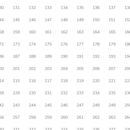
30
131
132
133
134
135
136
137
13
44
145
146
147
148
149
150
151
15
58
159
160
161
162
163
164
165
16
72
173
174
175
176
177
178
179
18
86
187
188
189
190
191
192
193
19
00
201
202
203
204
205
206
207
20
14
215
216
217
218
219
220
221
22
28
229
230
231
232
233
234
235
23
42
243
244
245
246
247
248
249
25
56
257
258
259
260
261
262
263
26
70
271
272
273
274
275
276
277
27