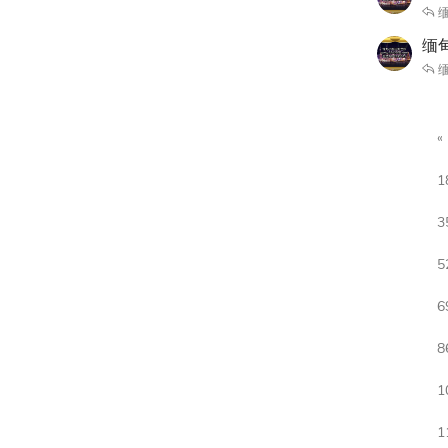
缅
缅甸
缅
1
3
5
6
8
1
1