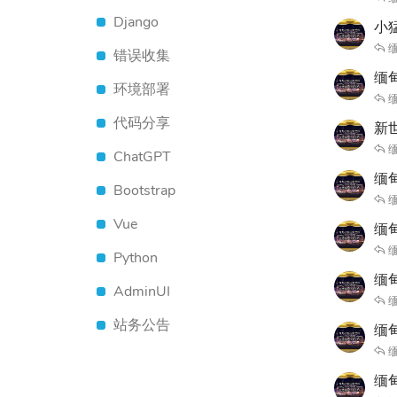
Django
小
缅
错误收集
缅
环境部署
缅
代码分享
新
缅
ChatGPT
缅
Bootstrap
缅
Vue
缅甸
缅
Python
缅甸
AdminUI
缅
站务公告
缅
缅
缅甸