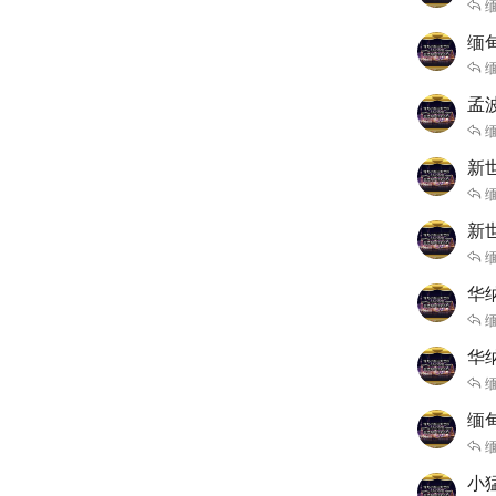
缅
缅甸
缅
孟波
缅
新世
缅
新
缅
华
缅
华
缅
缅
缅
小