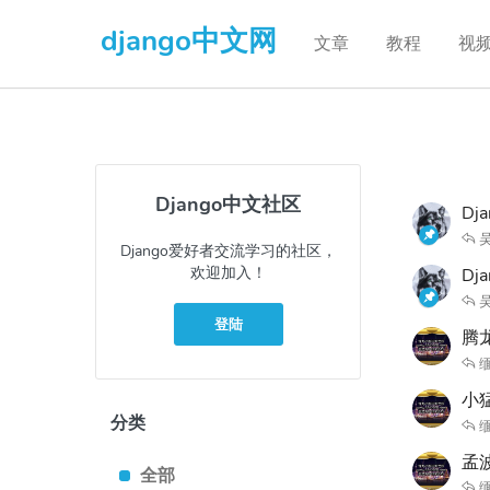
django中文网
文章
教程
视
Django中文社区
Dj
Django爱好者交流学习的社区，
欢迎加入！
D
登陆
腾
缅
小
分类
缅
孟波
全部
缅