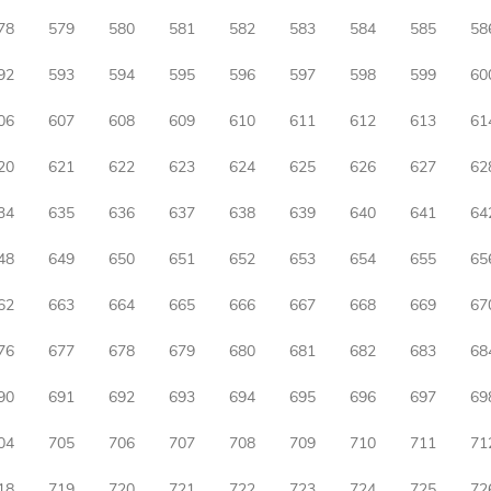
78
579
580
581
582
583
584
585
58
92
593
594
595
596
597
598
599
60
06
607
608
609
610
611
612
613
61
20
621
622
623
624
625
626
627
62
34
635
636
637
638
639
640
641
64
48
649
650
651
652
653
654
655
65
62
663
664
665
666
667
668
669
67
76
677
678
679
680
681
682
683
68
90
691
692
693
694
695
696
697
69
04
705
706
707
708
709
710
711
71
18
719
720
721
722
723
724
725
72