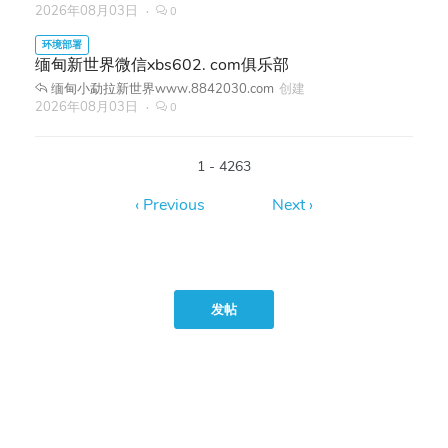
2026年08月03日
0
缅甸新世界微信xbs602. com俱乐部
缅甸小勐拉新世界www.8842030.com
创建
2026年08月03日
0
1 - 4263
发帖