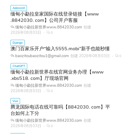
缅甸小勐拉皇家国际在线登录链接【www
.8842030. com】公司开户客服
缅甸小勐拉新世界www.8842030.com
创建
2026年08月03日
0
澳门百家乐开户“输入5555.mobi”新手也能秒懂
baozitoubaozitou1@gmail.com
创建
2026年08月03日
0
缅甸小勐拉新世界在线官网业务办理【www
.xbs518. com】厅现场官网
缅甸小勐拉新世界www.8842030.com
创建
2026年08月03日
0
腾龙国际电话在线可靠吗【8842030. com】平
台如何上下分
缅甸小勐拉新世界www.8842030.com
创建
2026年08月03日
0