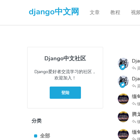
django中文网
文章
教程
视
Django中文社区
Dj
Django爱好者交流学习的社区，
欢迎加入！
D
登陆
缅
缅
腾龙
分类
缅
缅
全部
缅