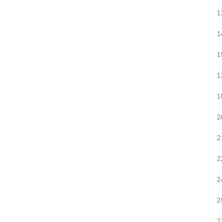
1
1
1
1
1
2
2
2
2
2
2