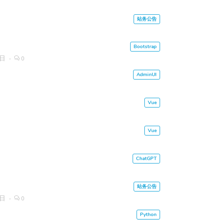
9日
0
9日
0