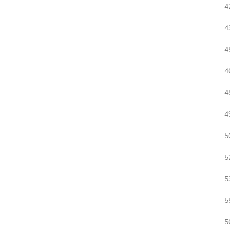
4
4
4
4
4
4
5
5
5
5
5