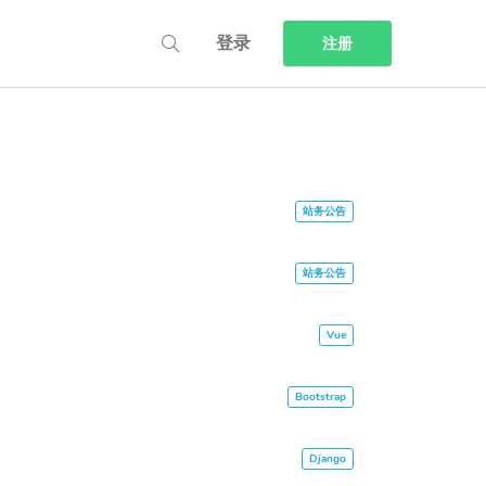
登录
注册