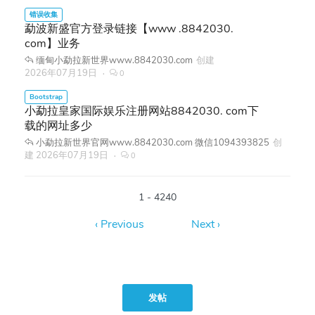
勐波新盛官方登录链接【www .8842030.
com】业务
缅甸小勐拉新世界www.8842030.com
创建
2026年07月19日
0
小勐拉皇家国际娱乐注册网站8842030. com下
载的网址多少
小勐拉新世界官网www.8842030.com 微信1094393825
创
建
2026年07月19日
0
1 - 4240
发帖