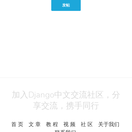
发帖
加入Django中文交流社区，分
享交流，携手同行
首 页
文 章
教 程
视 频
社 区
关于我们