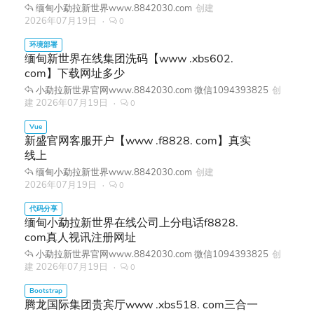
缅甸小勐拉新世界www.8842030.com
创建
2026年07月19日
0
缅甸新世界在线集团洗码【www .xbs602.
com】下载网址多少
小勐拉新世界官网www.8842030.com 微信1094393825
创
建
2026年07月19日
0
新盛官网客服开户【www .f8828. com】真实
线上
缅甸小勐拉新世界www.8842030.com
创建
2026年07月19日
0
缅甸小勐拉新世界在线公司上分电话f8828.
com真人视讯注册网址
小勐拉新世界官网www.8842030.com 微信1094393825
创
建
2026年07月19日
0
腾龙国际集团贵宾厅www .xbs518. com三合一