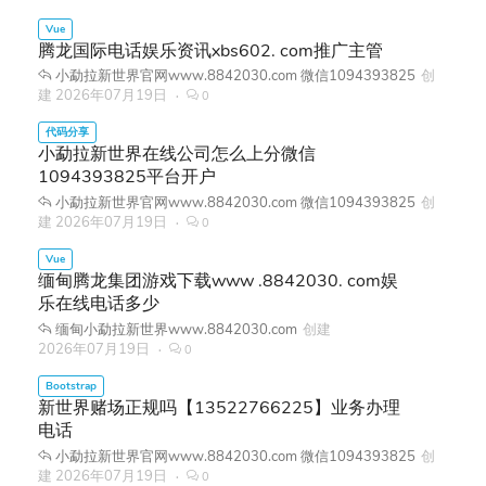
腾龙国际电话娱乐资讯xbs602. com推广主管
小勐拉新世界官网www.8842030.com 微信1094393825
创
建
2026年07月19日
0
小勐拉新世界在线公司怎么上分微信
1094393825平台开户
小勐拉新世界官网www.8842030.com 微信1094393825
创
建
2026年07月19日
0
缅甸腾龙集团游戏下载www .8842030. com娱
乐在线电话多少
缅甸小勐拉新世界www.8842030.com
创建
2026年07月19日
0
新世界赌场正规吗【13522766225】业务办理
电话
小勐拉新世界官网www.8842030.com 微信1094393825
创
建
2026年07月19日
0