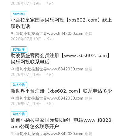
2026年07月19日
0
小勐拉皇家国际娱乐网投【xbs602. com】线上
联系电话
缅甸小勐拉新世界www.8842030.com
创建
2026年07月19日
0
勐波新盛官网会员注册【www .xbs602. com】
娱乐网投联系电话
缅甸小勐拉新世界www.8842030.com
创建
2026年07月19日
0
新世界平台注册【xbs602. com】联系电话多少
缅甸小勐拉新世界www.8842030.com
创建
2026年07月19日
0
缅甸小勐拉皇家国际集团经理电话www .f8828.
com公司怎么联系开户
缅甸小勐拉新世界www.8842030.com
创建