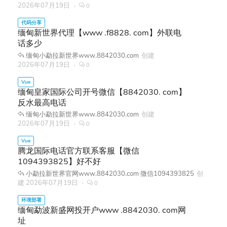
2026年07月19日
0
缅甸新世界代理【www .f8828. com】外联电
话多少
缅甸小勐拉新世界www.8842030.com
创建
2026年07月19日
0
缅甸皇家国际公司开号微信【8842030. com】
反水最高电话
缅甸小勐拉新世界www.8842030.com
创建
2026年07月19日
0
腾龙国际电话官方联系客服【微信
1094393825】好不好
小勐拉新世界官网www.8842030.com 微信1094393825
创
建
2026年07月19日
0
缅甸勐波新盛网投开户www .8842030. com网
址