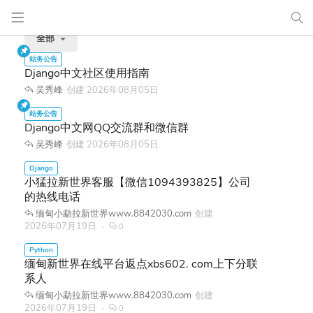
全部
Django中文社区使用指南
吴秀峰
创建
2026年08月05日
Django中文网QQ交流群和微信群
吴秀峰
创建
2026年08月05日
小猛拉新世界客服【微信1094393825】公司
的热线电话
缅甸小勐拉新世界www.8842030.com
创建
2026年07月19日
0
缅甸新世界在线平台返点xbs602. com上下分联
系人
缅甸小勐拉新世界www.8842030.com
创建
2026年07月19日
0