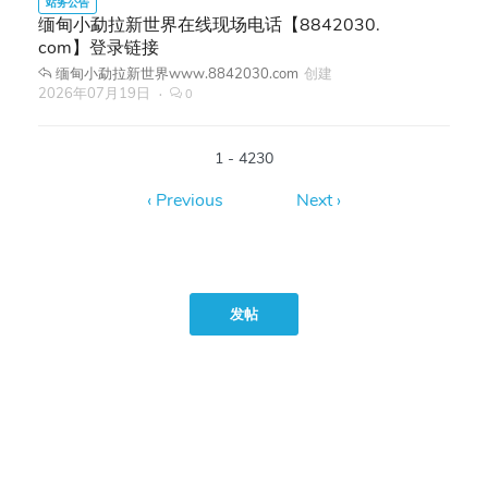
缅甸小勐拉新世界在线现场电话【8842030.
com】登录链接
缅甸小勐拉新世界www.8842030.com
创建
2026年07月19日
0
1 - 4230
发帖