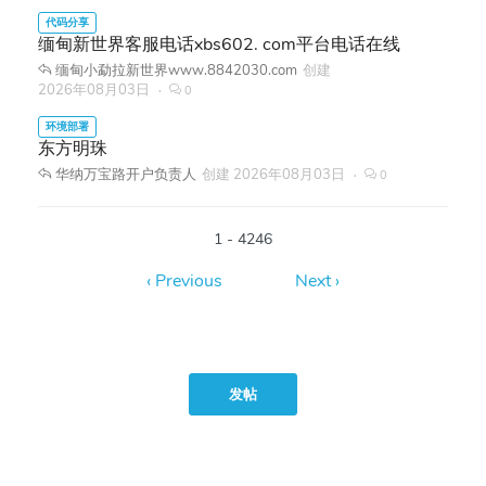
缅甸新世界客服电话xbs602. com平台电话在线
缅甸小勐拉新世界www.8842030.com
创建
2026年08月03日
0
东方明珠
华纳万宝路开户负责人
创建
2026年08月03日
0
1 - 4246
发帖