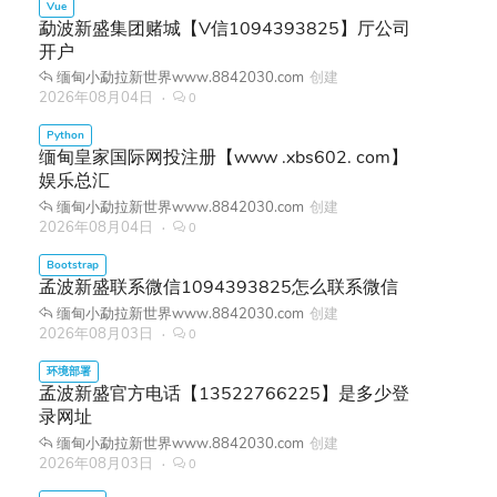
勐波新盛集团赌城【V信1094393825】厅公司
开户
缅甸小勐拉新世界www.8842030.com
创建
2026年08月04日
0
缅甸皇家国际网投注册【www .xbs602. com】
娱乐总汇
缅甸小勐拉新世界www.8842030.com
创建
2026年08月04日
0
孟波新盛联系微信1094393825怎么联系微信
缅甸小勐拉新世界www.8842030.com
创建
2026年08月03日
0
孟波新盛官方电话【13522766225】是多少登
录网址
缅甸小勐拉新世界www.8842030.com
创建
2026年08月03日
0