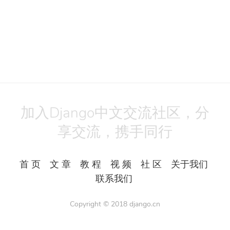
加入Django中文交流社区，分
享交流，携手同行
首 页
文 章
教 程
视 频
社 区
关于我们
联系我们
Copyright © 2018
django.cn
All Rights Reserved.