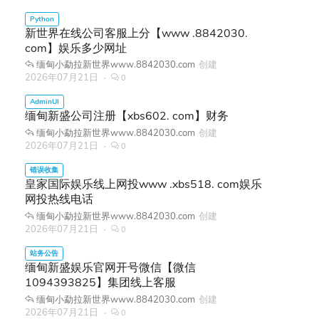
新世界在线公司客服上分【www .8842030.
com】娱乐多少网址
缅甸小勐拉新世界www.8842030.com
创建
2026年07月21日
0
缅甸新盛公司注册【xbs602. com】财务
缅甸小勐拉新世界www.8842030.com
创建
2026年07月21日
0
皇家国际娱乐线上网投www .xbs518. com娱乐
网投热线电话
缅甸小勐拉新世界www.8842030.com
创建
2026年07月21日
0
缅甸新盛娱乐官网开号微信【微信
1094393825】集团线上客服
缅甸小勐拉新世界www.8842030.com
创建
2026年07月21日
0